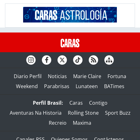
Diario Perfil
Noticias
Marie Claire
Fortuna
Weekend
Parabrisas
Lunateen
BATimes
Perfil Brasil:
Caras
Contigo
Aventuras Na Historia
Rolling Stone
Sport Buzz
Recreio
Maxima
Canales RSS
Quienes Somos
Contáctenos