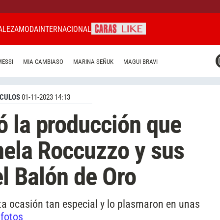
ALEZA
MODA
INTERNACIONAL
CARAS MIAMI
MESSI
MIA CAMBIASO
MARINA SEÑUK
MAGUI BRAVI
CARAS BRASIL
CARAS URUGUAY
CULOS
01-11-2023 14:13
 la producción que
nela Roccuzzo y sus
el Balón de Oro
ta ocasión tan especial y lo plasmaron en unas
 fotos