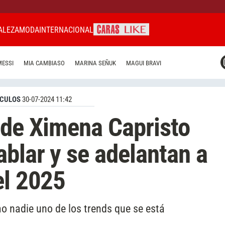
ALEZA
MODA
INTERNACIONAL
CARAS MIAMI
MESSI
MIA CAMBIASO
MARINA SEÑUK
MAGUI BRAVI
CARAS BRASIL
CARAS URUGUAY
CULOS
30-07-2024 11:42
 de Ximena Capristo
ablar y se adelantan a
el 2025
o nadie uno de los trends que se está