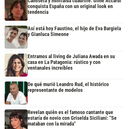
Camiseta y minifalda cuadrillé: Gime Accardi
conquista España con un original look en
tendencia
Así está hoy Faustino, el hijo de Eva Bargiela
y Gianluca Simeone
Entramos al living de Juliana Awada en su
casa en La Patagonia: rústico y con
ventanales increíbles
De qué murió Leandro Rud, el histórico
representante de modelos
Revelan quién es el famoso cantante que
estaría de novio con Griselda Siciliani: "Se
mataban con la mirada"