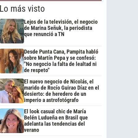
Lo más visto
Lejos de la televisión, el negocio
de Marina Señuk, la periodista
que renunció a TN
Desde Punta Cana, Pampita habló
sobre Martín Pepa y se confesó:
"No negocio la falta de lealtad ni
de respeto"
El nuevo negocio de Nicolás, el
marido de Rocío Guirao Díaz en el
desierto: de heredero de un
imperio a astrofotógrafo
El look casual chic de María
Belén Ludueña en Brasil que
adelanta las tendencias del
verano