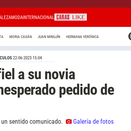
ALEZA
MODA
INTERNACIONAL
CARAS MIAMI
TA
MORIA CASÁN
JUAN MINUJÍN
HERMANA VERÓNICA
CARAS BRASIL
CARAS URUGUAY
CULOS
22-06-2023 15:04
iel a su novia
nesperado pedido de
ió un sentido comunicado.
Galería de fotos