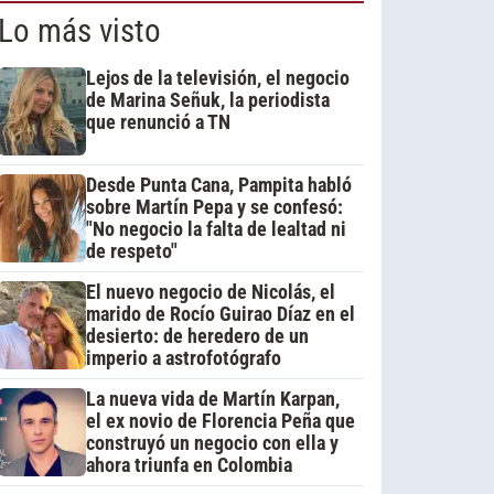
Lo más visto
Lejos de la televisión, el negocio
de Marina Señuk, la periodista
que renunció a TN
Desde Punta Cana, Pampita habló
sobre Martín Pepa y se confesó:
"No negocio la falta de lealtad ni
de respeto"
El nuevo negocio de Nicolás, el
marido de Rocío Guirao Díaz en el
desierto: de heredero de un
imperio a astrofotógrafo
La nueva vida de Martín Karpan,
el ex novio de Florencia Peña que
construyó un negocio con ella y
ahora triunfa en Colombia