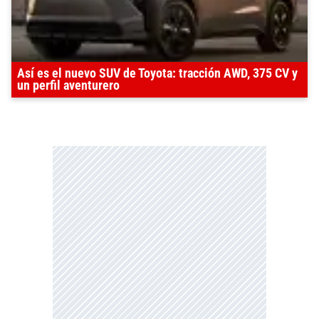
Así es el nuevo SUV de Toyota: tracción AWD, 375 CV y
un perfil aventurero