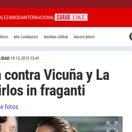
ALEZA
MODA
INTERNACIONAL
CARAS MIAMI
MESSI
MIA CAMBIASO
MARINA SEÑUK
MAGUI BRAVI
CARAS BRASIL
CARAS URUGUAY
IDAD
15-12-2015 13:41
a contra Vicuña y La
rlos in fraganti
de fotos