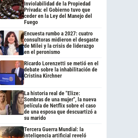
Inviolabilidad de la Propiedad
Privada: el Gobierno tuvo que
ceder en la Ley del Manejo del
Fuego
Encuesta rumbo a 2027: cuatro
consultoras midieron el desgaste
de Milei y la crisis de liderazgo
en el peronismo
Ricardo Lorenzetti se metió en el
debate sobre la inhabilitación de
Cristina Kirchner
La historia real de "Elize:
Sombras de una mujer", la nueva
película de Netflix sobre el caso
de una esposa que descuartizó a
su marido
Tercera Guerra Mundial: la
inteligencia artificial reveló