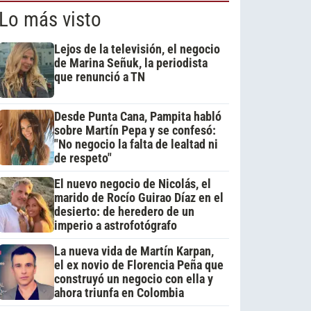
Lo más visto
Lejos de la televisión, el negocio
de Marina Señuk, la periodista
que renunció a TN
Desde Punta Cana, Pampita habló
sobre Martín Pepa y se confesó:
"No negocio la falta de lealtad ni
de respeto"
El nuevo negocio de Nicolás, el
marido de Rocío Guirao Díaz en el
desierto: de heredero de un
imperio a astrofotógrafo
La nueva vida de Martín Karpan,
el ex novio de Florencia Peña que
construyó un negocio con ella y
ahora triunfa en Colombia