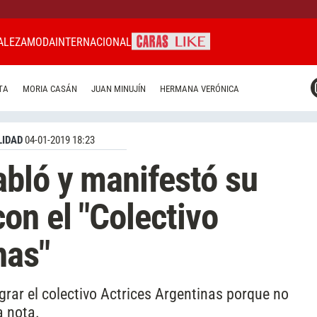
ALEZA
MODA
INTERNACIONAL
CARAS MIAMI
TA
MORIA CASÁN
JUAN MINUJÍN
HERMANA VERÓNICA
CARAS BRASIL
CARAS URUGUAY
IDAD
04-01-2019 18:23
bló y manifestó su
on el "Colectivo
nas"
grar el colectivo Actrices Argentinas porque no
a nota.