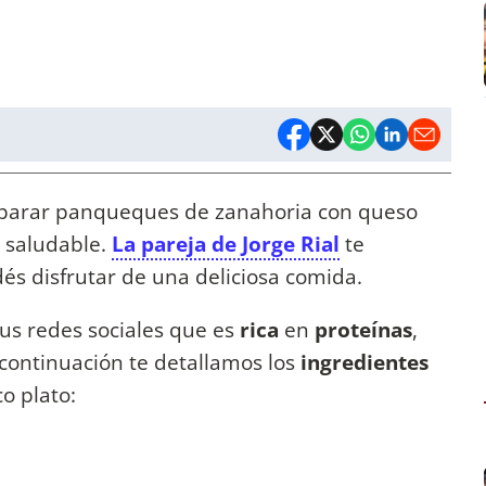
eparar panqueques de zanahoria con queso
 saludable.
La pareja de Jorge Rial
te
s disfrutar de una deliciosa comida.
sus redes sociales que es
rica
en
proteínas
,
 continuación te detallamos los
ingredientes
co plato: