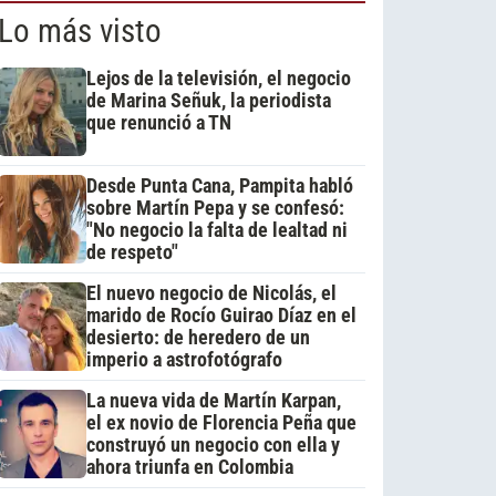
Lo más visto
Lejos de la televisión, el negocio
de Marina Señuk, la periodista
que renunció a TN
Desde Punta Cana, Pampita habló
sobre Martín Pepa y se confesó:
"No negocio la falta de lealtad ni
de respeto"
El nuevo negocio de Nicolás, el
marido de Rocío Guirao Díaz en el
desierto: de heredero de un
imperio a astrofotógrafo
La nueva vida de Martín Karpan,
el ex novio de Florencia Peña que
construyó un negocio con ella y
ahora triunfa en Colombia