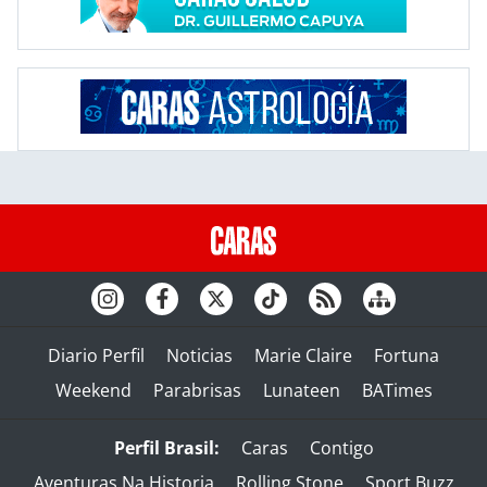
Diario Perfil
Noticias
Marie Claire
Fortuna
Weekend
Parabrisas
Lunateen
BATimes
Perfil Brasil:
Caras
Contigo
Aventuras Na Historia
Rolling Stone
Sport Buzz