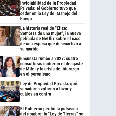
Inviolabilidad de la Propiedad
Privada: el Gobierno tuvo que
ceder en la Ley del Manejo del
Fuego
La historia real de "Elize:
Sombras de una mujer", la nueva
película de Netflix sobre el caso
de una esposa que descuartizó a
su marido
Encuesta rumbo a 2027: cuatro
consultoras midieron el desgaste
de Milei y la crisis de liderazgo
en el peronismo
Ley de Propiedad Privada: qué
senadores votaron a favor y
cuáles en contra
El Gobierno perdió la pulseada
del nombre: la "Ley de Tierras" se