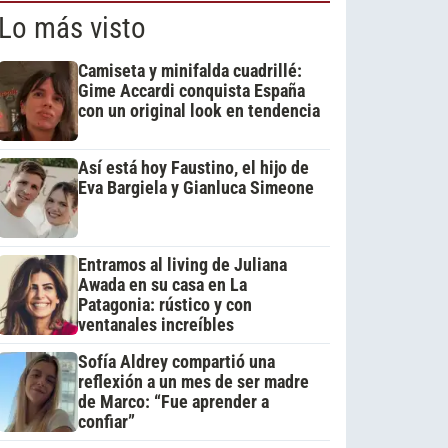
Lo más visto
Camiseta y minifalda cuadrillé:
Gime Accardi conquista España
con un original look en tendencia
Así está hoy Faustino, el hijo de
Eva Bargiela y Gianluca Simeone
Entramos al living de Juliana
Awada en su casa en La
Patagonia: rústico y con
ventanales increíbles
Sofía Aldrey compartió una
reflexión a un mes de ser madre
de Marco: “Fue aprender a
confiar”