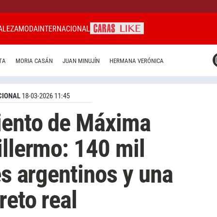
ALEZA
MODA
INTERNACIONAL
CARAS MIAMI
TA
MORIA CASÁN
JUAN MINUJÍN
HERMANA VERÓNICA
CARAS BRASIL
CARAS URUGUAY
CIONAL
18-03-2026 11:45
miento de Máxima
illermo: 140 mil
es argentinos y una
reto real