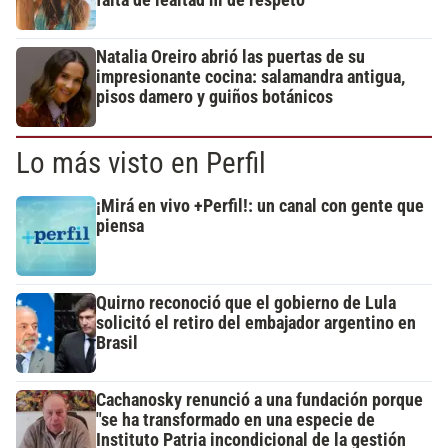
falta de lealtad ni de respeto"
Natalia Oreiro abrió las puertas de su
impresionante cocina: salamandra antigua,
pisos damero y guiños botánicos
Lo más visto en Perfil
¡Mirá en vivo +Perfil!: un canal con gente que
piensa
Quirno reconoció que el gobierno de Lula
solicitó el retiro del embajador argentino en
Brasil
Cachanosky renunció a una fundación porque
"se ha transformado en una especie de
Instituto Patria incondicional de la gestión