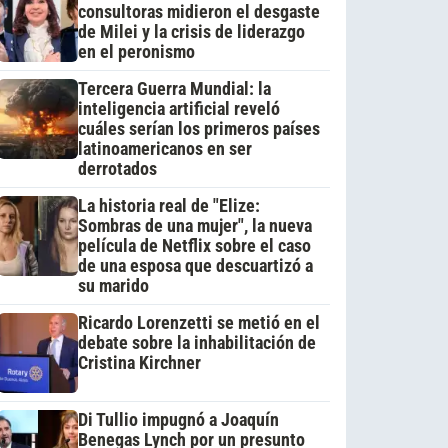
consultoras midieron el desgaste
de Milei y la crisis de liderazgo
en el peronismo
Tercera Guerra Mundial: la
inteligencia artificial reveló
cuáles serían los primeros países
latinoamericanos en ser
derrotados
La historia real de "Elize:
Sombras de una mujer", la nueva
película de Netflix sobre el caso
de una esposa que descuartizó a
su marido
Ricardo Lorenzetti se metió en el
debate sobre la inhabilitación de
Cristina Kirchner
Di Tullio impugnó a Joaquín
Benegas Lynch por un presunto