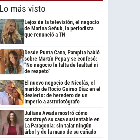
Lo más visto
Lejos de la televisión, el negocio
de Marina Señuk, la periodista
que renunció a TN
Desde Punta Cana, Pampita habló
sobre Martín Pepa y se confesó:
"No negocio la falta de lealtad ni
de respeto"
El nuevo negocio de Nicolás, el
marido de Rocío Guirao Díaz en el
desierto: de heredero de un
imperio a astrofotógrafo
Juliana Awada mostró cómo
construyó su casa sustentable en
La Patagonia: sin talar ningún
árbol y de la mano de su cuñado