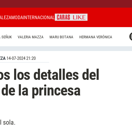
ALEZA
MODA
INTERNACIONAL
CARAS MIAMI
 SEÑUK
VALERIA MAZZA
MARU BOTANA
HERMANA VERÓNICA
CARAS BRASIL
CARAS URUGUAY
EZA
14-07-2024 21:20
s los detalles del
 de la princesa
l sola.