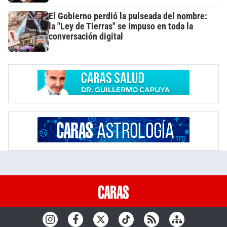
El Gobierno perdió la pulseada del nombre:
la "Ley de Tierras" se impuso en toda la
conversación digital