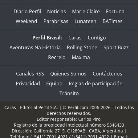
Diario Perfil
Noticias
Marie Claire
Fortuna
Weekend
Parabrisas
Lunateen
BATimes
Perfil Brasil:
Caras
Contigo
Aventuras Na Historia
Rolling Stone
Sport Buzz
Recreio
Maxima
Canales RSS
Quienes Somos
Contáctenos
Privacidad
Equipo
Reglas de participación
Tránsito
Caras - Editorial Perfil S.A.
| © Perfil.com 2006-2026 - Todos los
derechos reservados.
Editor responsable: Carlos Piro.
Registro de la propiedad intelectual número 5346433
Dirección:
California 2715
,
C1289ABI
,
CABA, Argentina
|
Teléfono:
(+5411) 7091-4921
/
(+5411) 7091-4922
| E-mail: