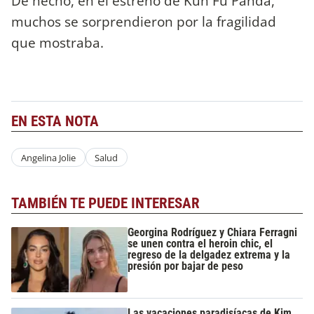
De hecho, en el estreno de Kun Fu Panda,
muchos se sorprendieron por la fragilidad
que mostraba.
EN ESTA NOTA
Angelina Jolie
Salud
TAMBIÉN TE PUEDE INTERESAR
Georgina Rodríguez y Chiara Ferragni
se unen contra el heroin chic, el
regreso de la delgadez extrema y la
presión por bajar de peso
Las vacaciones paradisíacas de Kim