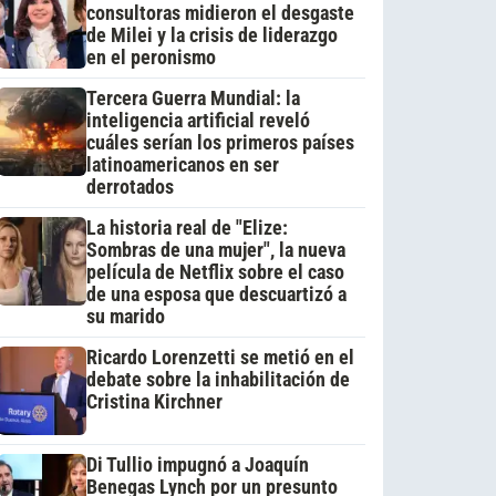
consultoras midieron el desgaste
de Milei y la crisis de liderazgo
en el peronismo
Tercera Guerra Mundial: la
inteligencia artificial reveló
cuáles serían los primeros países
latinoamericanos en ser
derrotados
La historia real de "Elize:
Sombras de una mujer", la nueva
película de Netflix sobre el caso
de una esposa que descuartizó a
su marido
Ricardo Lorenzetti se metió en el
debate sobre la inhabilitación de
Cristina Kirchner
Di Tullio impugnó a Joaquín
Benegas Lynch por un presunto