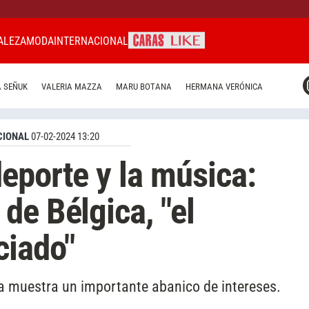
ALEZA
MODA
INTERNACIONAL
CARAS MIAMI
 SEÑUK
VALERIA MAZZA
MARU BOTANA
HERMANA VERÓNICA
CARAS BRASIL
CARAS URUGUAY
CIONAL
07-02-2024 13:20
eporte y la música:
de Bélgica, "el
ciado"
ya muestra un importante abanico de intereses.