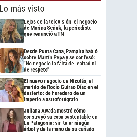
Lo más visto
Lejos de la televisión, el negocio
de Marina Señuk, la periodista
que renunció a TN
Desde Punta Cana, Pampita habló
sobre Martín Pepa y se confesó:
"No negocio la falta de lealtad ni
de respeto"
El nuevo negocio de Nicolás, el
marido de Rocío Guirao Díaz en el
desierto: de heredero de un
imperio a astrofotógrafo
Juliana Awada mostró cómo
construyó su casa sustentable en
La Patagonia: sin talar ningún
árbol y de la mano de su cuñado