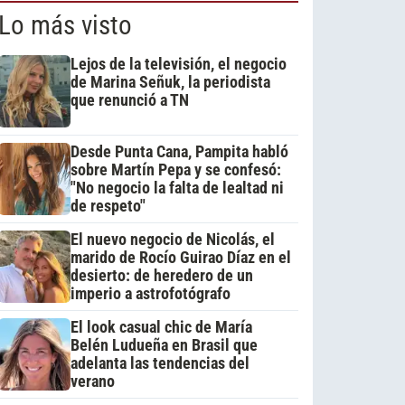
Lo más visto
Lejos de la televisión, el negocio
de Marina Señuk, la periodista
que renunció a TN
Desde Punta Cana, Pampita habló
sobre Martín Pepa y se confesó:
"No negocio la falta de lealtad ni
de respeto"
El nuevo negocio de Nicolás, el
marido de Rocío Guirao Díaz en el
desierto: de heredero de un
imperio a astrofotógrafo
El look casual chic de María
Belén Ludueña en Brasil que
adelanta las tendencias del
verano