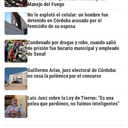
Manejo del Fuego
No le explotó el celular: un hombre fue
detenido en Córdoba acusado por el
femicidio de su esposa
Condenado por drogas y robo, cuando salió
de prisión fue becario municipal y empleado
de Senaf
Guillermo Arias, juez electoral de Córdoba:
no cesa la polémica por el concurso
Luis Juez sobre la Ley de Tierras: "Es una
pelea que perdimos, no fuimos inteligentes"