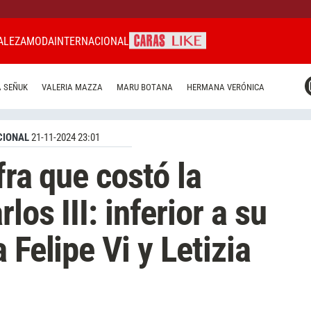
ALEZA
MODA
INTERNACIONAL
CARAS MIAMI
 SEÑUK
VALERIA MAZZA
MARU BOTANA
HERMANA VERÓNICA
CARAS BRASIL
CARAS URUGUAY
CIONAL
21-11-2024 23:01
fra que costó la
os III: inferior a su
 Felipe Vi y Letizia