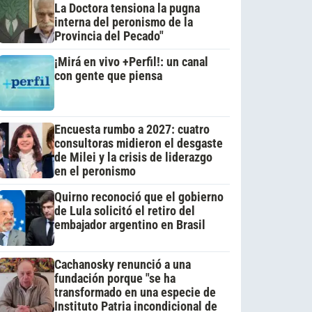
La Doctora tensiona la pugna
interna del peronismo de la
Provincia del Pecado"
¡Mirá en vivo +Perfil!: un canal
con gente que piensa
Encuesta rumbo a 2027: cuatro
consultoras midieron el desgaste
de Milei y la crisis de liderazgo
en el peronismo
Quirno reconoció que el gobierno
de Lula solicitó el retiro del
embajador argentino en Brasil
Cachanosky renunció a una
fundación porque "se ha
transformado en una especie de
Instituto Patria incondicional de