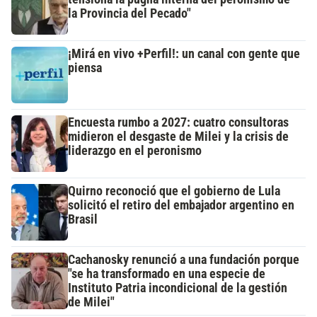
la Provincia del Pecado"
¡Mirá en vivo +Perfil!: un canal con gente que
piensa
Encuesta rumbo a 2027: cuatro consultoras
midieron el desgaste de Milei y la crisis de
liderazgo en el peronismo
Quirno reconoció que el gobierno de Lula
solicitó el retiro del embajador argentino en
Brasil
Cachanosky renunció a una fundación porque
"se ha transformado en una especie de
Instituto Patria incondicional de la gestión
de Milei"