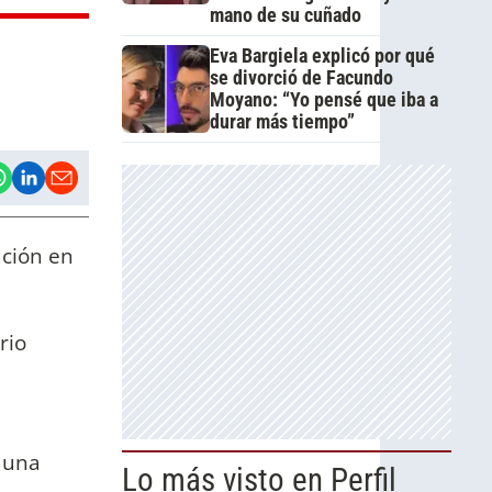
mano de su cuñado
Eva Bargiela explicó por qué
se divorció de Facundo
Moyano: “Yo pensé que iba a
durar más tiempo”
ación en
rio
 una
Lo más visto en Perfil