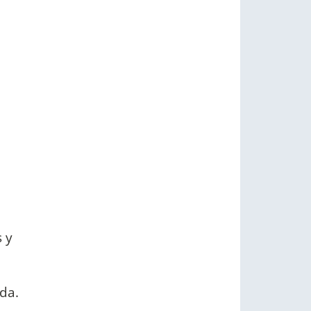
 y
da.