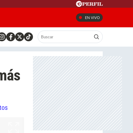
EN VIVO
 más
tos