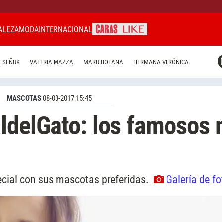
ALEZA
MODA
INTERNACIONAL
CARAS MIAMI
 SEÑUK
VALERIA MAZZA
MARU BOTANA
HERMANA VERÓNICA
CARAS BRASIL
CARAS URUGUAY
MASCOTAS
08-08-2017 15:45
aldelGato: los famosos
pecial con sus mascotas preferidas.
Galería de fo