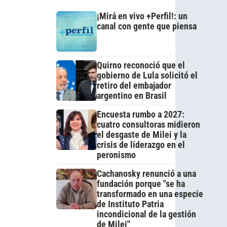
¡Mirá en vivo +Perfil!: un
canal con gente que piensa
Quirno reconoció que el
gobierno de Lula solicitó el
retiro del embajador
argentino en Brasil
Encuesta rumbo a 2027:
cuatro consultoras midieron
el desgaste de Milei y la
crisis de liderazgo en el
peronismo
Cachanosky renunció a una
fundación porque "se ha
transformado en una especie
de Instituto Patria
incondicional de la gestión
de Milei"