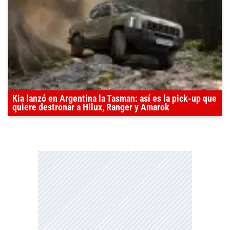
Kia lanzó en Argentina la Tasman: así es la pick-up que
quiere destronar a Hilux, Ranger y Amarok