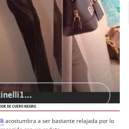
OOK DE CUERO NEGRO.
li
acostumbra a ser bastante relajada por lo