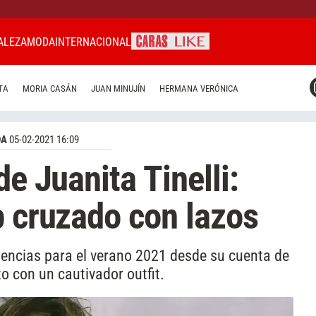
ALEZA
MODA
INTERNACIONAL
CARAS MIAMI
TA
MORIA CASÁN
JUAN MINUJÍN
HERMANA VERÓNICA
CARAS BRASIL
CARAS URUGUAY
DA
05-02-2021 16:09
de Juanita Tinelli:
p cruzado con lazos
dencias para el verano 2021 desde su cuenta de
o con un cautivador outfit.