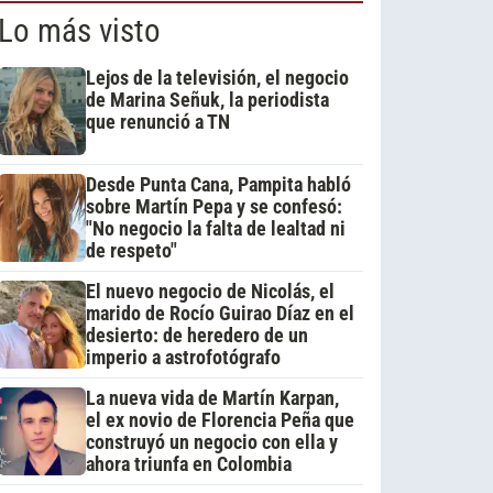
Lo más visto
Lejos de la televisión, el negocio
de Marina Señuk, la periodista
que renunció a TN
Desde Punta Cana, Pampita habló
sobre Martín Pepa y se confesó:
"No negocio la falta de lealtad ni
de respeto"
El nuevo negocio de Nicolás, el
marido de Rocío Guirao Díaz en el
desierto: de heredero de un
imperio a astrofotógrafo
La nueva vida de Martín Karpan,
el ex novio de Florencia Peña que
construyó un negocio con ella y
ahora triunfa en Colombia