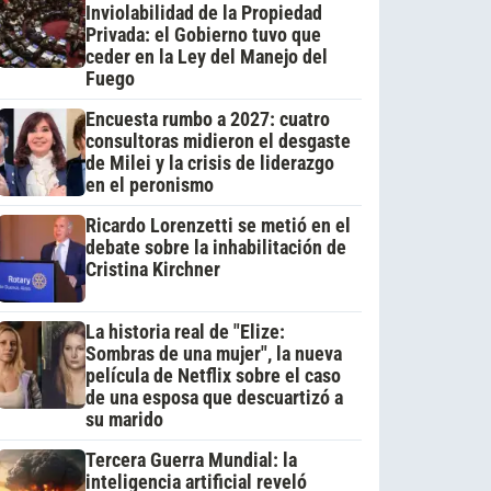
Inviolabilidad de la Propiedad
Privada: el Gobierno tuvo que
ceder en la Ley del Manejo del
Fuego
Encuesta rumbo a 2027: cuatro
consultoras midieron el desgaste
de Milei y la crisis de liderazgo
en el peronismo
Ricardo Lorenzetti se metió en el
debate sobre la inhabilitación de
Cristina Kirchner
La historia real de "Elize:
Sombras de una mujer", la nueva
película de Netflix sobre el caso
de una esposa que descuartizó a
su marido
Tercera Guerra Mundial: la
inteligencia artificial reveló