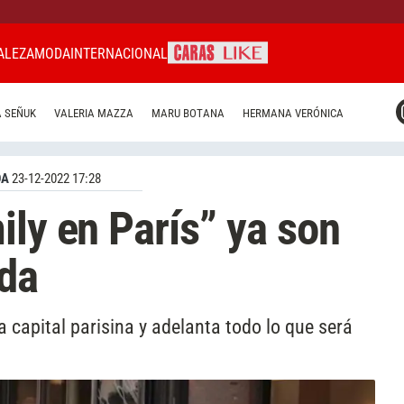
ALEZA
MODA
INTERNACIONAL
CARAS MIAMI
 SEÑUK
VALERIA MAZZA
MARU BOTANA
HERMANA VERÓNICA
CARAS BRASIL
CARAS URUGUAY
DA
23-12-2022 17:28
ily en París” ya son
ada
a capital parisina y adelanta todo lo que será