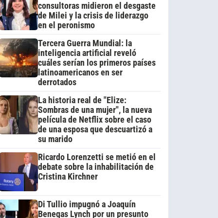
consultoras midieron el desgaste
de Milei y la crisis de liderazgo
en el peronismo
Tercera Guerra Mundial: la
inteligencia artificial reveló
cuáles serían los primeros países
latinoamericanos en ser
derrotados
La historia real de "Elize:
Sombras de una mujer", la nueva
película de Netflix sobre el caso
de una esposa que descuartizó a
su marido
Ricardo Lorenzetti se metió en el
debate sobre la inhabilitación de
Cristina Kirchner
Di Tullio impugnó a Joaquín
Benegas Lynch por un presunto