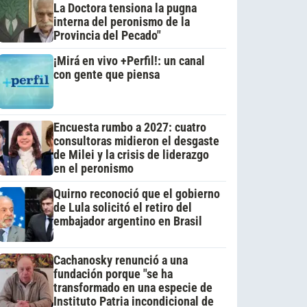
La Doctora tensiona la pugna
interna del peronismo de la
Provincia del Pecado"
¡Mirá en vivo +Perfil!: un canal
con gente que piensa
Encuesta rumbo a 2027: cuatro
consultoras midieron el desgaste
de Milei y la crisis de liderazgo
en el peronismo
Quirno reconoció que el gobierno
de Lula solicitó el retiro del
embajador argentino en Brasil
Cachanosky renunció a una
fundación porque "se ha
transformado en una especie de
Instituto Patria incondicional de