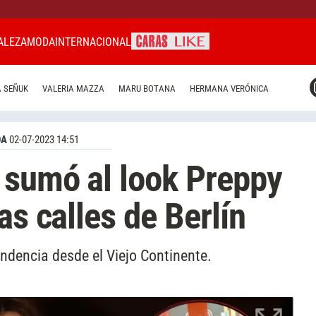
ALEZA
MODA
INTERNACIONAL
CARAS MIAMI
 SEÑUK
VALERIA MAZZA
MARU BOTANA
HERMANA VERÓNICA
CARAS BRASIL
CARAS URUGUAY
DA
02-07-2023 14:51
 sumó al look Preppy
as calles de Berlín
dencia desde el Viejo Continente.