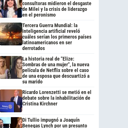
consultoras midieron el desgaste
de Milei y la crisis de liderazgo
en el peronismo
Tercera Guerra Mundial: la
inteligencia artificial reveló
cuáles serían los primeros países
latinoamericanos en ser
derrotados
La historia real de "Elize:
Sombras de una mujer", la nueva
película de Netflix sobre el caso
de una esposa que descuartizó a
su marido
Ricardo Lorenzetti se metió en el
debate sobre la inhabilitación de
Cristina Kirchner
Di Tullio impugnó a Joaquín
Benegas Lynch por un presunto