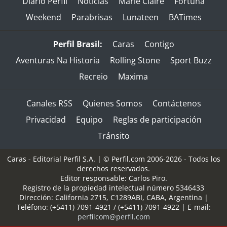
Diario Perfil
Noticias
Marie Claire
Fortuna
Weekend
Parabrisas
Lunateen
BATimes
Perfil Brasil:
Caras
Contigo
Aventuras Na Historia
Rolling Stone
Sport Buzz
Recreio
Maxima
Canales RSS
Quienes Somos
Contáctenos
Privacidad
Equipo
Reglas de participación
Tránsito
Caras - Editorial Perfil S.A.
| © Perfil.com 2006-2026 - Todos los
derechos reservados.
Editor responsable: Carlos Piro.
Registro de la propiedad intelectual número 5346433
Dirección:
California 2715
,
C1289ABI
,
CABA, Argentina
|
Teléfono:
(+5411) 7091-4921
/
(+5411) 7091-4922
| E-mail:
perfilcom@perfil.com