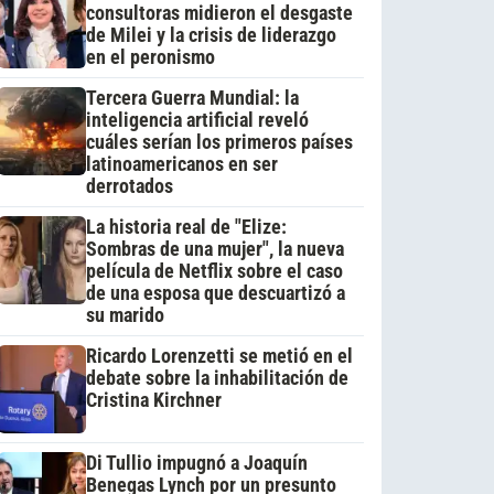
consultoras midieron el desgaste
de Milei y la crisis de liderazgo
en el peronismo
Tercera Guerra Mundial: la
inteligencia artificial reveló
cuáles serían los primeros países
latinoamericanos en ser
derrotados
La historia real de "Elize:
Sombras de una mujer", la nueva
película de Netflix sobre el caso
de una esposa que descuartizó a
su marido
Ricardo Lorenzetti se metió en el
debate sobre la inhabilitación de
Cristina Kirchner
Di Tullio impugnó a Joaquín
Benegas Lynch por un presunto