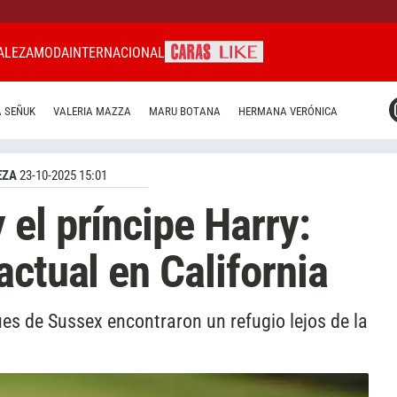
ALEZA
MODA
INTERNACIONAL
CARAS MIAMI
 SEÑUK
VALERIA MAZZA
MARU BOTANA
HERMANA VERÓNICA
CARAS BRASIL
CARAS URUGUAY
EZA
23-10-2025 15:01
el príncipe Harry:
actual en California
es de Sussex encontraron un refugio lejos de la