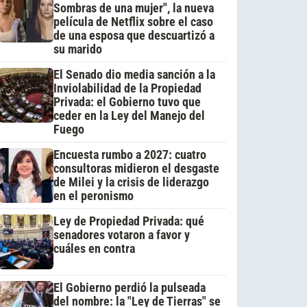
Sombras de una mujer", la nueva
película de Netflix sobre el caso
de una esposa que descuartizó a
su marido
El Senado dio media sanción a la
Inviolabilidad de la Propiedad
Privada: el Gobierno tuvo que
ceder en la Ley del Manejo del
Fuego
Encuesta rumbo a 2027: cuatro
consultoras midieron el desgaste
de Milei y la crisis de liderazgo
en el peronismo
Ley de Propiedad Privada: qué
senadores votaron a favor y
cuáles en contra
El Gobierno perdió la pulseada
del nombre: la "Ley de Tierras" se