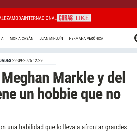
ALEZA
MODA
INTERNACIONAL
CARAS MIAMI
TA
MORIA CASÁN
JUAN MINUJÍN
HERMANA VERÓNICA
CARAS BRASIL
CARAS URUGUAY
DADES
22-09-2025 12:29
de Meghan Markle y del
iene un hobbie que no
on una habilidad que lo lleva a afrontar grandes