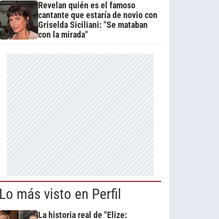
Revelan quién es el famoso
cantante que estaría de novio con
Griselda Siciliani: "Se mataban
con la mirada"
Lo más visto en Perfil
La historia real de "Elize: