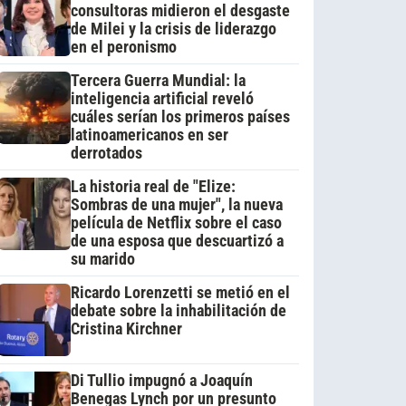
consultoras midieron el desgaste
de Milei y la crisis de liderazgo
en el peronismo
Tercera Guerra Mundial: la
inteligencia artificial reveló
cuáles serían los primeros países
latinoamericanos en ser
derrotados
La historia real de "Elize:
Sombras de una mujer", la nueva
película de Netflix sobre el caso
de una esposa que descuartizó a
su marido
Ricardo Lorenzetti se metió en el
debate sobre la inhabilitación de
Cristina Kirchner
Di Tullio impugnó a Joaquín
Benegas Lynch por un presunto