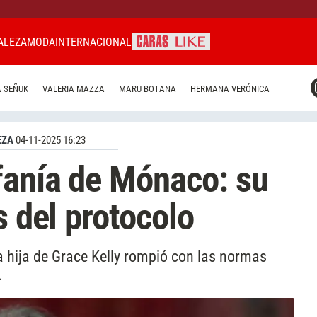
ALEZA
MODA
INTERNACIONAL
CARAS MIAMI
 SEÑUK
VALERIA MAZZA
MARU BOTANA
HERMANA VERÓNICA
CARAS BRASIL
CARAS URUGUAY
EZA
04-11-2025 16:23
fanía de Mónaco: su
s del protocolo
 la hija de Grace Kelly rompió con las normas
.