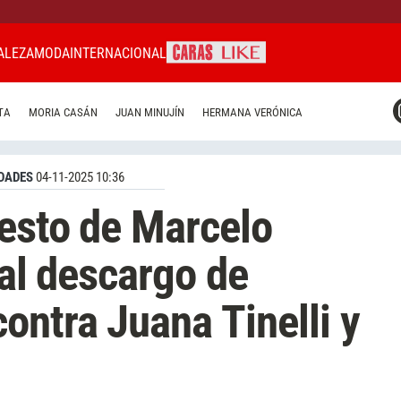
ALEZA
MODA
INTERNACIONAL
CARAS MIAMI
TA
MORIA CASÁN
JUAN MINUJÍN
HERMANA VERÓNICA
CARAS BRASIL
CARAS URUGUAY
DADES
04-11-2025 10:36
esto de Marcelo
etal descargo de
ontra Juana Tinelli y