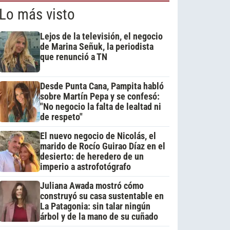
Lo más visto
Lejos de la televisión, el negocio
de Marina Señuk, la periodista
que renunció a TN
Desde Punta Cana, Pampita habló
sobre Martín Pepa y se confesó:
"No negocio la falta de lealtad ni
de respeto"
El nuevo negocio de Nicolás, el
marido de Rocío Guirao Díaz en el
desierto: de heredero de un
imperio a astrofotógrafo
Juliana Awada mostró cómo
construyó su casa sustentable en
La Patagonia: sin talar ningún
árbol y de la mano de su cuñado