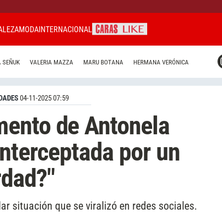
ALEZA
MODA
INTERNACIONAL
CARAS MIAMI
 SEÑUK
VALERIA MAZZA
MARU BOTANA
HERMANA VERÓNICA
CARAS BRASIL
CARAS URUGUAY
DADES
04-11-2025 07:59
ento de Antonela
interceptada por un
rdad?"
r situación que se viralizó en redes sociales.