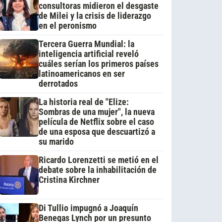
consultoras midieron el desgaste
de Milei y la crisis de liderazgo
en el peronismo
Tercera Guerra Mundial: la
inteligencia artificial reveló
cuáles serían los primeros países
latinoamericanos en ser
derrotados
La historia real de "Elize:
Sombras de una mujer", la nueva
película de Netflix sobre el caso
de una esposa que descuartizó a
su marido
Ricardo Lorenzetti se metió en el
debate sobre la inhabilitación de
Cristina Kirchner
Di Tullio impugnó a Joaquín
Benegas Lynch por un presunto