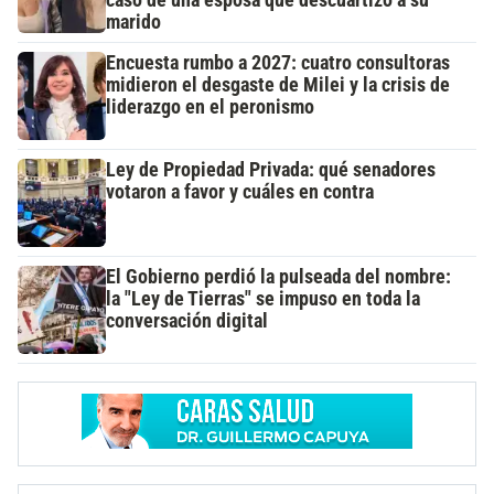
caso de una esposa que descuartizó a su
marido
Encuesta rumbo a 2027: cuatro consultoras
midieron el desgaste de Milei y la crisis de
liderazgo en el peronismo
Ley de Propiedad Privada: qué senadores
votaron a favor y cuáles en contra
El Gobierno perdió la pulseada del nombre:
la "Ley de Tierras" se impuso en toda la
conversación digital