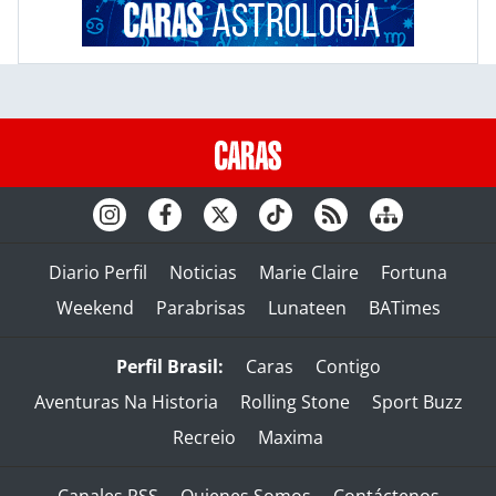
Diario Perfil
Noticias
Marie Claire
Fortuna
Weekend
Parabrisas
Lunateen
BATimes
Perfil Brasil:
Caras
Contigo
Aventuras Na Historia
Rolling Stone
Sport Buzz
Recreio
Maxima
Canales RSS
Quienes Somos
Contáctenos