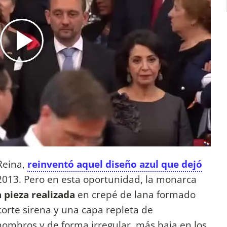
Reina,
reinventó aquel diseño azul que dejó
 2013. Pero en esta oportunidad, la monarca
 pieza realizada
en crepé de lana formado
orte sirena y una capa repleta de
hombros y de forma irregular, más baja en los