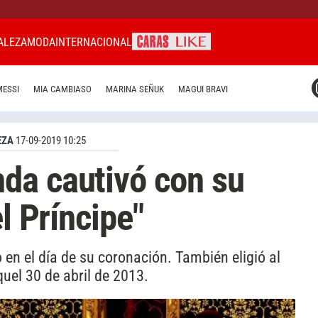
ALEZA
MODA
INTERNACIONAL
CARAS MIAMI
MESSI
MIA CAMBIASO
MARINA SEÑUK
MAGUI BRAVI
CARAS BRASIL
CARAS URUGUAY
EZA
17-09-2019 10:25
da cautivó con su
el Príncipe"
 en el día de su coronación. También eligió al
quel 30 de abril de 2013.