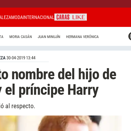
ALEZA
MODA
INTERNACIONAL
CARAS MIAMI
TA
MORIA CASÁN
JUAN MINUJÍN
HERMANA VERÓNICA
CARAS BRASIL
CARAS URUGUAY
EZA
30-04-2019 13:44
to nombre del hijo de
el príncipe Harry
ó al respecto.