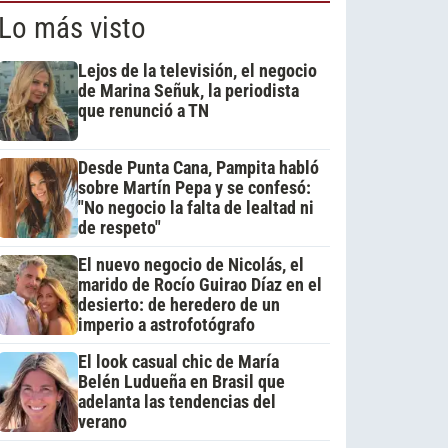
Lo más visto
Lejos de la televisión, el negocio
de Marina Señuk, la periodista
que renunció a TN
Desde Punta Cana, Pampita habló
sobre Martín Pepa y se confesó:
"No negocio la falta de lealtad ni
de respeto"
El nuevo negocio de Nicolás, el
marido de Rocío Guirao Díaz en el
desierto: de heredero de un
imperio a astrofotógrafo
El look casual chic de María
Belén Ludueña en Brasil que
adelanta las tendencias del
verano