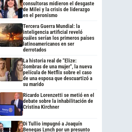
consultoras midieron el desgaste
de Milei y la crisis de liderazgo
en el peronismo
Tercera Guerra Mundial: la
inteligencia artificial reveló
cuáles serían los primeros países
latinoamericanos en ser
derrotados
La historia real de "Elize:
Sombras de una mujer", la nueva
película de Netflix sobre el caso
de una esposa que descuartizó a
su marido
Ricardo Lorenzetti se metió en el
debate sobre la inhabilitación de
Cristina Kirchner
Di Tullio impugnó a Joaquín
Benegas Lynch por un presunto