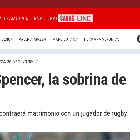
ALEZA
MODA
INTERNACIONAL
CARAS MIAMI
 SEÑUK
VALERIA MAZZA
MARU BOTANA
HERMANA VERÓNICA
CARAS BRASIL
CARAS URUGUAY
EZA
28-07-2020 08:37
pencer, la sobrina de
contraerá matrimonio con un jugador de rugby,