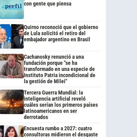
con gente que piensa
Quirno reconoció que el gobierno
de Lula solicitó el retiro del
embajador argentino en Brasil
Cachanosky renunció a una
fundación porque "se ha
transformado en una especie de
Instituto Patria incondicional de
la gestión de Milei"
Tercera Guerra Mundial: la
inteligencia artificial reveló
cuáles serían los primeros países
latinoamericanos en ser
derrotados
Encuesta rumbo a 2027: cuatro
consultoras midieron el desgaste