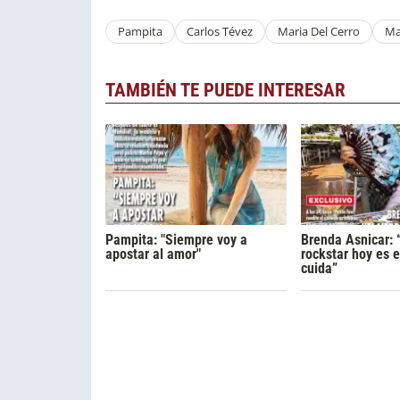
Pampita
Carlos Tévez
Maria Del Cerro
Ma
TAMBIÉN TE PUEDE INTERESAR
Pampita: "Siempre voy a
Brenda Asnicar: 
apostar al amor"
rockstar hoy es e
cuida”