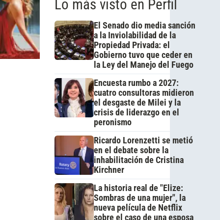
Lo más visto en Perfil
El Senado dio media sanción
a la Inviolabilidad de la
Propiedad Privada: el
Gobierno tuvo que ceder en
la Ley del Manejo del Fuego
Encuesta rumbo a 2027:
cuatro consultoras midieron
el desgaste de Milei y la
crisis de liderazgo en el
peronismo
Ricardo Lorenzetti se metió
en el debate sobre la
inhabilitación de Cristina
Kirchner
La historia real de "Elize:
Sombras de una mujer", la
nueva película de Netflix
sobre el caso de una esposa