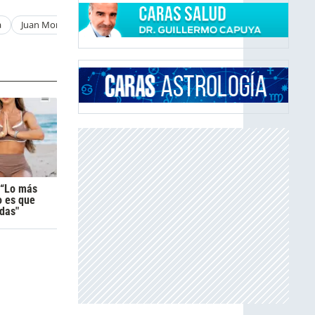
a
Juan Monaco
 “Lo más
o es que
das"