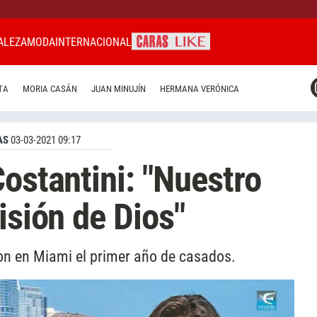
ALEZA
MODA
INTERNACIONAL
CARAS MIAMI
TA
MORIA CASÁN
JUAN MINUJÍN
HERMANA VERÓNICA
CARAS BRASIL
CARAS URUGUAY
AS
03-03-2021 09:17
Costantini: "Nuestro
isión de Dios"
ron en Miami el primer año de casados.