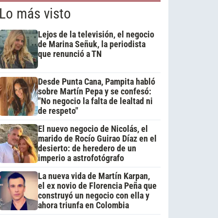
Lo más visto
Lejos de la televisión, el negocio
de Marina Señuk, la periodista
que renunció a TN
Desde Punta Cana, Pampita habló
sobre Martín Pepa y se confesó:
"No negocio la falta de lealtad ni
de respeto"
El nuevo negocio de Nicolás, el
marido de Rocío Guirao Díaz en el
desierto: de heredero de un
imperio a astrofotógrafo
La nueva vida de Martín Karpan,
el ex novio de Florencia Peña que
construyó un negocio con ella y
ahora triunfa en Colombia