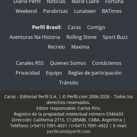
Diario Perfil
Noticias
Marie Claire
Fortuna
Weekend
Parabrisas
Lunateen
BATimes
Perfil Brasil:
Caras
Contigo
Aventuras Na Historia
Rolling Stone
Sport Buzz
Recreio
Maxima
Canales RSS
Quienes Somos
Contáctenos
Privacidad
Equipo
Reglas de participación
Tránsito
Caras - Editorial Perfil S.A.
| © Perfil.com 2006-2026 - Todos los
derechos reservados.
Editor responsable: Carlos Piro.
Registro de la propiedad intelectual número 5346433
Dirección:
California 2715
,
C1289ABI
,
CABA, Argentina
|
Teléfono:
(+5411) 7091-4921
/
(+5411) 7091-4922
| E-mail:
perfilcom@perfil.com