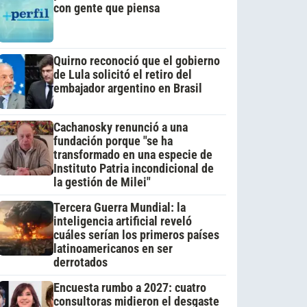
con gente que piensa
Quirno reconoció que el gobierno
de Lula solicitó el retiro del
embajador argentino en Brasil
Cachanosky renunció a una
fundación porque "se ha
transformado en una especie de
Instituto Patria incondicional de
la gestión de Milei"
Tercera Guerra Mundial: la
inteligencia artificial reveló
cuáles serían los primeros países
latinoamericanos en ser
derrotados
Encuesta rumbo a 2027: cuatro
consultoras midieron el desgaste