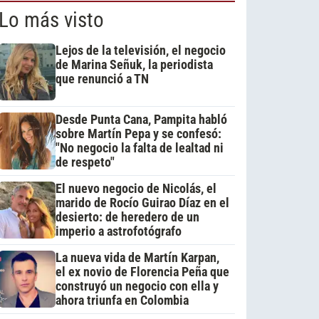
Lo más visto
Lejos de la televisión, el negocio
de Marina Señuk, la periodista
que renunció a TN
Desde Punta Cana, Pampita habló
sobre Martín Pepa y se confesó:
"No negocio la falta de lealtad ni
de respeto"
El nuevo negocio de Nicolás, el
marido de Rocío Guirao Díaz en el
desierto: de heredero de un
imperio a astrofotógrafo
La nueva vida de Martín Karpan,
el ex novio de Florencia Peña que
construyó un negocio con ella y
ahora triunfa en Colombia