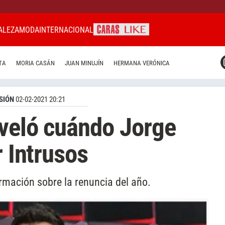
ALEZA
MODA
INTERNACIONAL
CARAS MIAMI
TA
MORIA CASÁN
JUAN MINUJÍN
HERMANA VERÓNICA
CARAS BRASIL
CARAS URUGUAY
SIÓN
02-02-2021 20:21
eveló cuándo Jorge
r Intrusos
mación sobre la renuncia del año.