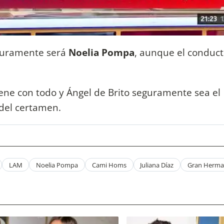
eguramente será
Noelia Pompa
, aunque el conduct
ene con todo y Ángel de Brito seguramente sea el
 del certamen.
LAM
Noelia Pompa
Cami Homs
Juliana Díaz
Gran Herm