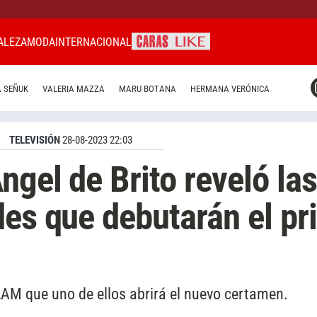
ALEZA
MODA
INTERNACIONAL
CARAS MIAMI
 SEÑUK
VALERIA MAZZA
MARU BOTANA
HERMANA VERÓNICA
CARAS BRASIL
CARAS URUGUAY
TELEVISIÓN
28-08-2023 22:03
ngel de Brito reveló la
des que debutarán el pr
LAM que uno de ellos abrirá el nuevo certamen.