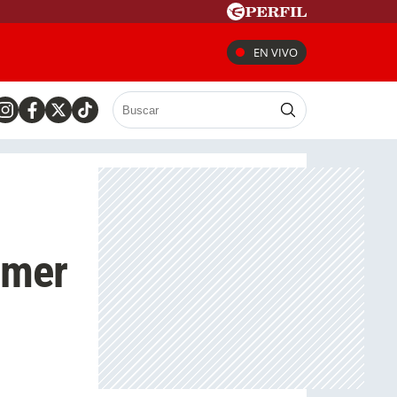
EN VIVO
s
imer