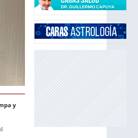
mpa y
l