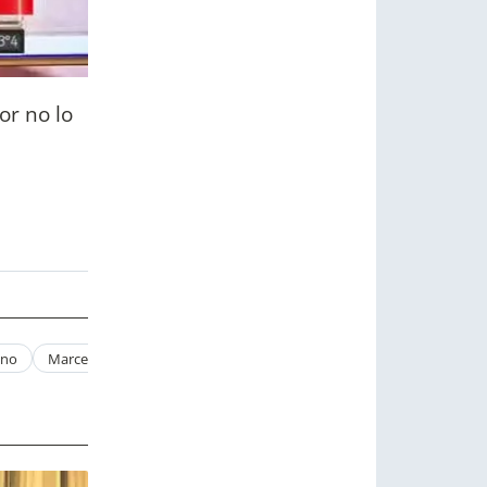
or no lo
ano
Marcelo Tinelli