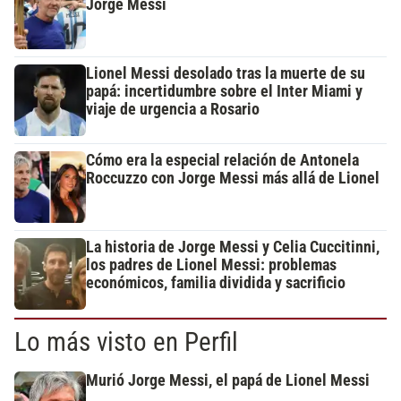
Jorge Messi
Lionel Messi desolado tras la muerte de su
papá: incertidumbre sobre el Inter Miami y
viaje de urgencia a Rosario
Cómo era la especial relación de Antonela
Roccuzzo con Jorge Messi más allá de Lionel
La historia de Jorge Messi y Celia Cuccitinni,
los padres de Lionel Messi: problemas
económicos, familia dividida y sacrificio
Lo más visto en Perfil
Murió Jorge Messi, el papá de Lionel Messi