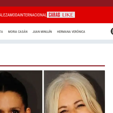
ALEZA
MODA
INTERNACIONAL
CARAS MIAMI
TA
MORIA CASÁN
JUAN MINUJÍN
HERMANA VERÓNICA
CARAS BRASIL
CARAS URUGUAY