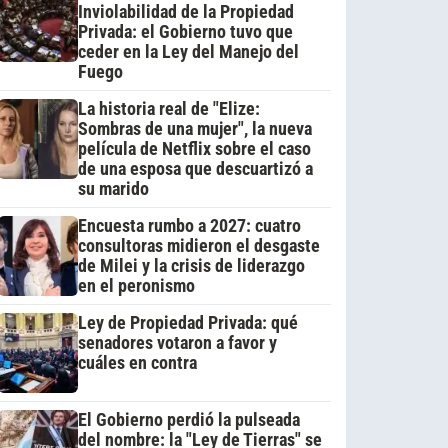
Inviolabilidad de la Propiedad
Privada: el Gobierno tuvo que
ceder en la Ley del Manejo del
Fuego
La historia real de "Elize:
Sombras de una mujer", la nueva
película de Netflix sobre el caso
de una esposa que descuartizó a
su marido
Encuesta rumbo a 2027: cuatro
consultoras midieron el desgaste
de Milei y la crisis de liderazgo
en el peronismo
Ley de Propiedad Privada: qué
senadores votaron a favor y
cuáles en contra
El Gobierno perdió la pulseada
del nombre: la "Ley de Tierras" se