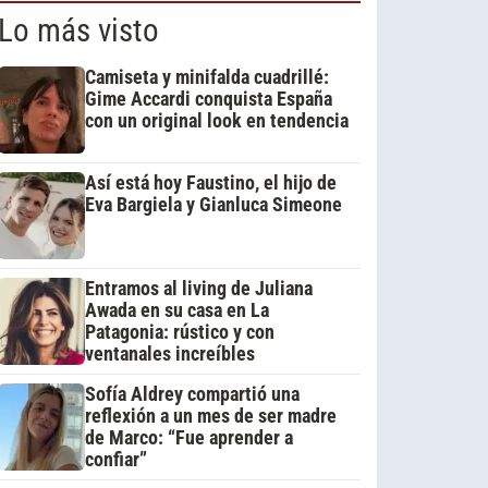
Lo más visto
Camiseta y minifalda cuadrillé:
Gime Accardi conquista España
con un original look en tendencia
Así está hoy Faustino, el hijo de
Eva Bargiela y Gianluca Simeone
Entramos al living de Juliana
Awada en su casa en La
Patagonia: rústico y con
ventanales increíbles
Sofía Aldrey compartió una
reflexión a un mes de ser madre
de Marco: “Fue aprender a
confiar”