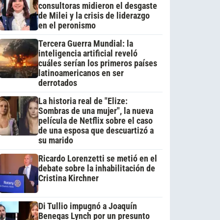
consultoras midieron el desgaste
de Milei y la crisis de liderazgo
en el peronismo
Tercera Guerra Mundial: la
inteligencia artificial reveló
cuáles serían los primeros países
latinoamericanos en ser
derrotados
La historia real de "Elize:
Sombras de una mujer", la nueva
película de Netflix sobre el caso
de una esposa que descuartizó a
su marido
Ricardo Lorenzetti se metió en el
debate sobre la inhabilitación de
Cristina Kirchner
Di Tullio impugnó a Joaquín
Benegas Lynch por un presunto