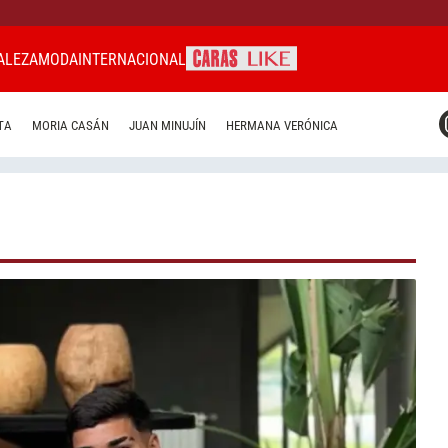
ALEZA
MODA
INTERNACIONAL
CARAS MIAMI
TA
MORIA CASÁN
JUAN MINUJÍN
HERMANA VERÓNICA
CARAS BRASIL
CARAS URUGUAY