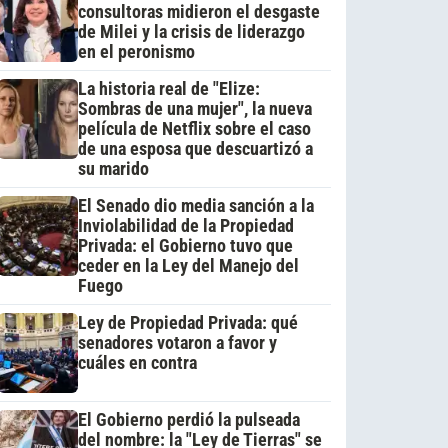
consultoras midieron el desgaste
de Milei y la crisis de liderazgo
en el peronismo
La historia real de "Elize:
Sombras de una mujer", la nueva
película de Netflix sobre el caso
de una esposa que descuartizó a
su marido
El Senado dio media sanción a la
Inviolabilidad de la Propiedad
Privada: el Gobierno tuvo que
ceder en la Ley del Manejo del
Fuego
Ley de Propiedad Privada: qué
senadores votaron a favor y
cuáles en contra
El Gobierno perdió la pulseada
del nombre: la "Ley de Tierras" se