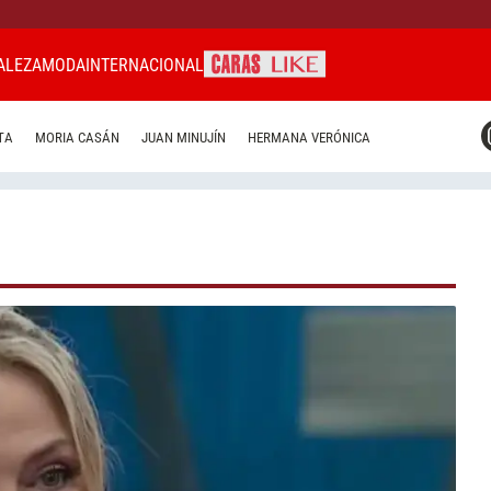
ALEZA
MODA
INTERNACIONAL
CARAS MIAMI
TA
MORIA CASÁN
JUAN MINUJÍN
HERMANA VERÓNICA
CARAS BRASIL
CARAS URUGUAY