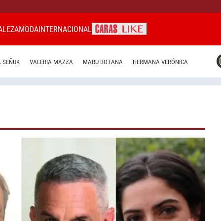
ALEZA
MODA
INTERNACIONAL
CARAS MIAMI
 SEÑUK
VALERIA MAZZA
MARU BOTANA
HERMANA VERÓNICA
CARAS BRASIL
CARAS URUGUAY