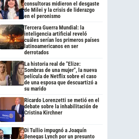
consultoras midieron el desgaste
de Milei y la crisis de liderazgo
en el peronismo
Tercera Guerra Mundial: la
inteligencia artificial reveló
cuáles serían los primeros países
latinoamericanos en ser
derrotados
La historia real de "Elize:
Sombras de una mujer", la nueva
película de Netflix sobre el caso
de una esposa que descuartizó a
su marido
Ricardo Lorenzetti se metió en el
debate sobre la inhabilitación de
Cristina Kirchner
Di Tullio impugnó a Joaquín
Benegas Lynch por un presunto